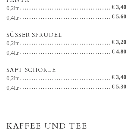
FANTA
€ 3,40
0,2ltr
€ 5,60
0,4ltr
SÜSSER SPRUDEL
€ 3,20
0,2ltr
€ 4,80
0,4ltr
SAFT SCHORLE
€ 3,40
0,2ltr
€ 5,30
0,4ltr
KAFFEE UND TEE