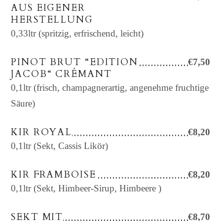
AUS EIGENER
HERSTELLUNG
0,33ltr (spritzig, erfrischend, leicht)
PINOT BRUT “EDITION
€7,50
JACOB“ CRÉMANT
0,1ltr (frisch, champagnerartig, angenehme fruchtige
Säure)
KIR ROYAL
€8,20
0,1ltr (Sekt, Cassis Likör)
KIR FRAMBOISE
€8,20
0,1ltr (Sekt, Himbeer-Sirup, Himbeere )
SEKT MIT
€8,70