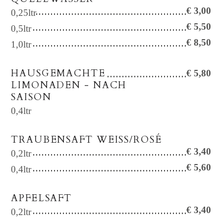
€ 3,00
0,25ltr
€ 5,50
0,5ltr
€ 8,50
1,0ltr
HAUSGEMACHTE
€ 5,80
LIMONADEN - NACH
SAISON
0,4ltr
TRAUBENSAFT WEISS/ROSÉ
€ 3,40
0,2ltr
€ 5,60
0,4ltr
APFELSAFT
€ 3,40
0,2ltr