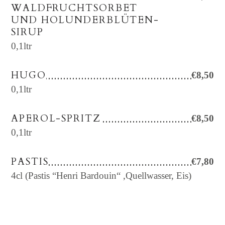
WALDFRUCHTSORBET
UND HOLUNDERBLÜTEN-
SIRUP
0,1ltr
HUGO
€8,50
0,1ltr
APEROL-SPRITZ
€8,50
0,1ltr
PASTIS
€7,80
4cl (Pastis “Henri Bardouin“ ,Quellwasser, Eis)